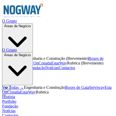
O Grupo
Áreas de Negócio
O Grupo
Áreas de Negócio
Ver Todas →
Engenharia e Construção
(
Brevemente
)
Boxes de
Gaia
Serviway
Esta On
Conatla
EstarWay
Rubrica
(
Brevemente
)
História
Portfolio
Fundação
Notícias
Contactos
PT
PT
Ver Todas →
Engenharia e Construção
Boxes de Gaia
Serviway
Esta
On
Conatla
EstarWay
Rubrica
História
Portfolio
Fundação
Notícias
Contactos