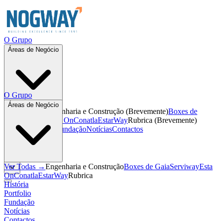
O Grupo
Áreas de Negócio
O Grupo
Áreas de Negócio
Ver Todas →
Engenharia e Construção
(
Brevemente
)
Boxes de
Gaia
Serviway
Esta On
Conatla
EstarWay
Rubrica
(
Brevemente
)
História
Portfolio
Fundação
Notícias
Contactos
PT
PT
Ver Todas →
Engenharia e Construção
Boxes de Gaia
Serviway
Esta
On
Conatla
EstarWay
Rubrica
História
Portfolio
Fundação
Notícias
Contactos