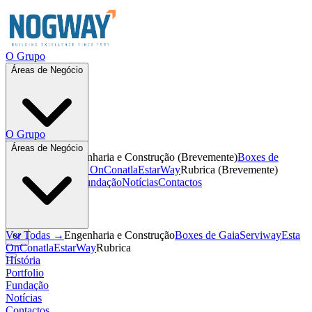
O Grupo
Áreas de Negócio
O Grupo
Áreas de Negócio
Ver Todas →
Engenharia e Construção
(
Brevemente
)
Boxes de
Gaia
Serviway
Esta On
Conatla
EstarWay
Rubrica
(
Brevemente
)
História
Portfolio
Fundação
Notícias
Contactos
PT
PT
Ver Todas →
Engenharia e Construção
Boxes de Gaia
Serviway
Esta
On
Conatla
EstarWay
Rubrica
História
Portfolio
Fundação
Notícias
Contactos